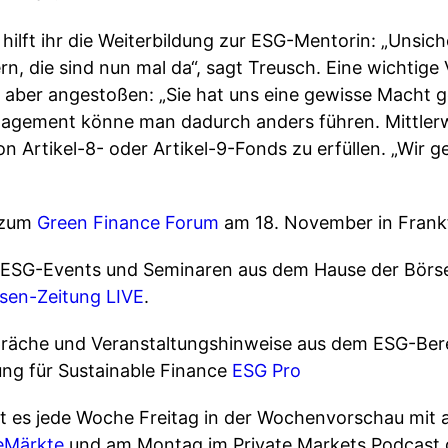
 hilft ihr die Weiterbildung zur ESG-Mentorin: „Unsich
n, die sind nun mal da“, sagt Treusch. Eine wichtige
t aber angestoßen: „Sie hat uns eine gewisse Macht g
agement könne man dadurch anders führen. Mittlerw
n Artikel-8- oder Artikel-9-Fonds zu erfüllen. „Wir geh
e zum
Green Finance Forum
am 18. November in Frankf
en ESG-Events und Seminaren aus dem Hause der Börse
sen-Zeitung LIVE
.
räche und Veranstaltungshinweise aus dem ESG-Berei
ung für Sustainable Finance
ESG Pro
 es jede Woche Freitag in der Wochenvorschau mit a
eMärkte
und am Montag im Private Markets Podcast 